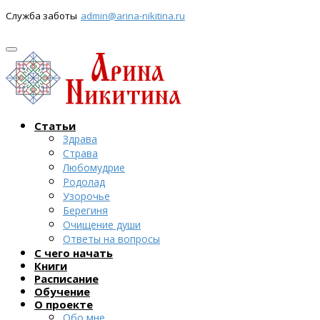
Служба заботы
admin@arina-nikitina.ru
Статьи
Здрава
Страва
Любомудрие
Родолад
Узорочье
Берегиня
Очищение души
Ответы на вопросы
С чего начать
Книги
Расписание
Обучение
О проекте
Обо мне