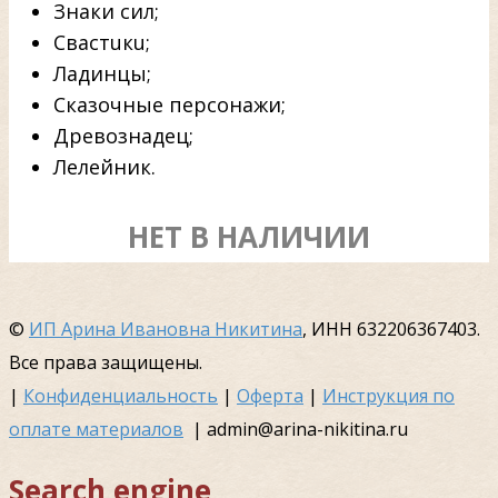
Знаки сил;
Cвacтuкu;
Ладинцы;
Сказочные персонажи;
Древознадец;
Лелейник.
НЕТ В НАЛИЧИИ
©
ИП Арина Ивановна Никитина
, ИНН 632206367403.
Все права защищены.
|
Конфиденциальность
|
Оферта
|
Инструкция по
оплате материалов
| admin@arina-nikitina.ru
Search engine