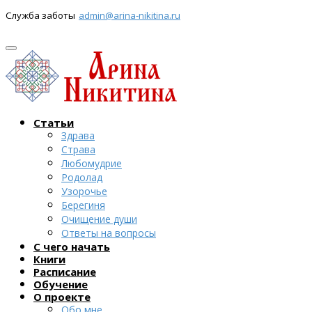
Служба заботы
admin@arina-nikitina.ru
Статьи
Здрава
Страва
Любомудрие
Родолад
Узорочье
Берегиня
Очищение души
Ответы на вопросы
С чего начать
Книги
Расписание
Обучение
О проекте
Обо мне