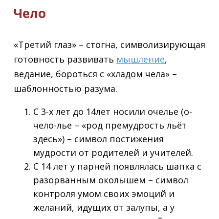
Чело
«Третий глаз» – стогна, символизирующая
готовность развивать
мышление
,
ведание, бороться с «хладом чела» –
шаблонностью разума.
С 3-х лет до 14лет носили очелье (о-
чело-лье – «род премудрость льёт
здесь») – символ постижения
мудрости от родителей и учителей.
С 14 лет у парней появлялась шапка с
разорванным околышем – символ
контроля умом своих эмоций и
желаний, идущих от залупы, а у