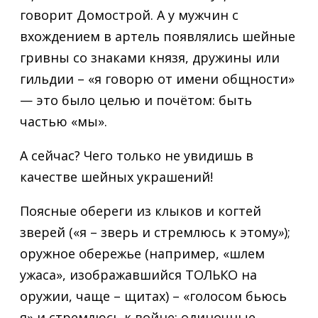
говорит Домострой. А у мужчин с
вхождением в артель появлялись шейные
гривны со знаками князя, дружины или
гильдии – «я говорю от имени общности»
— это было целью и почётом: быть
частью «мы».
А сейчас? Чего только не увидишь в
качестве шейных украшений!
Поясные обереги из клыков и когтей
зверей («я – зверь и стремлюсь к этому
»
);
оружное обережье (например, «шлем
ужаса», изображавшийся ТОЛЬКО на
оружии, чаще – щитах) – «голосом бьюсь
я» и стремлюсь к войне; одиночные