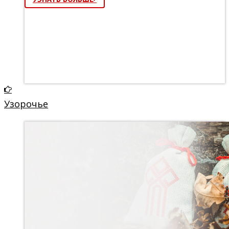
Узорочье