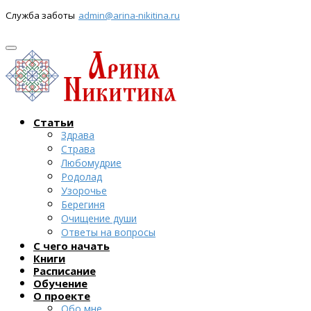
Служба заботы
admin@arina-nikitina.ru
Статьи
Здрава
Страва
Любомудрие
Родолад
Узорочье
Берегиня
Очищение души
Ответы на вопросы
С чего начать
Книги
Расписание
Обучение
О проекте
Обо мне