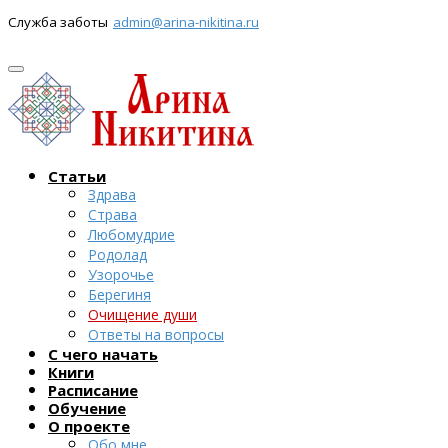
Служба заботы
admin@arina-nikitina.ru
Статьи
Здрава
Страва
Любомудрие
Родолад
Узорочье
Берегиня
Очищение души
Ответы на вопросы
С чего начать
Книги
Расписание
Обучение
О проекте
Обо мне