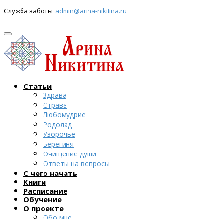
Служба заботы
admin@arina-nikitina.ru
Статьи
Здрава
Страва
Любомудрие
Родолад
Узорочье
Берегиня
Очищение души
Ответы на вопросы
С чего начать
Книги
Расписание
Обучение
О проекте
Обо мне