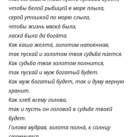
чтобы белой рыбицей в море плыла,
серой утошкой по морю слыла,
чтобы жизнь мягкá была,
ласкá была да богáта.
Как каша желтá, золотом напоённая,
так пускай и золотом твоя судьба пи́ется.
Как судьба твоя золотом полнится,
так пускай и муж богатый будет.
Как муж богатый будет, так и думу верную
хранит.
Как хлеб всему голова,
так и пусть он головой в судьбе твоей
будет.
Голова мудрая, золота полнá, к солнцу
стремится,