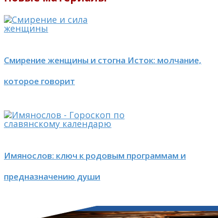
Смирение женщины и стогна Исток: молчание,
которое говорит
Имянослов: ключ к родовым программам и
предназначению души