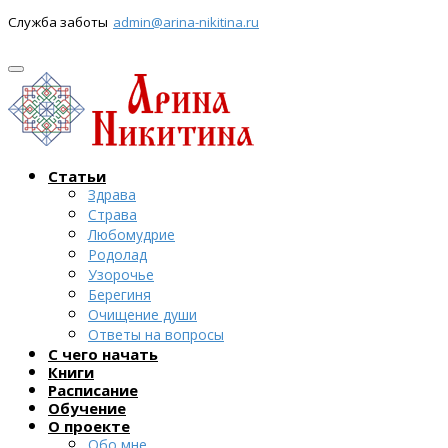
Служба заботы
admin@arina-nikitina.ru
Статьи
Здрава
Страва
Любомудрие
Родолад
Узорочье
Берегиня
Очищение души
Ответы на вопросы
С чего начать
Книги
Расписание
Обучение
О проекте
Обо мне