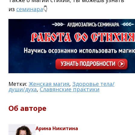
Также о Магии стихий, ты можешь узнать
из
семинара
👇
Метки:
Женская магия
,
Здоровье тела/
души/духа
,
Славянские практики
Об авторе
Арина Никитина