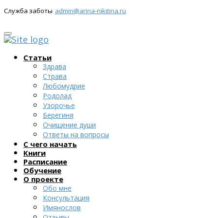
Служба заботы
admin@arina-nikitina.ru
Статьи
Здрава
Страва
Любомудрие
Родолад
Узорочье
Берегиня
Очищение души
Ответы на вопросы
С чего начать
Книги
Расписание
Обучение
О проекте
Обо мне
Консультация
Имянослов
Отзывы