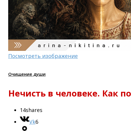
Посмотреть изображение
Очищение души
Нечисть в человеке. Как 
14
shares
Vk
6