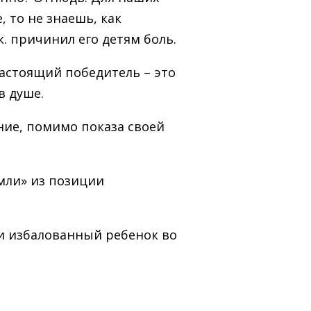
, то не знаешь, как
к. причинил его детям боль.
 настоящий победитель – это
в душе.
ние, помимо показа своей
емли» из позиции
 и избалованный ребенок во