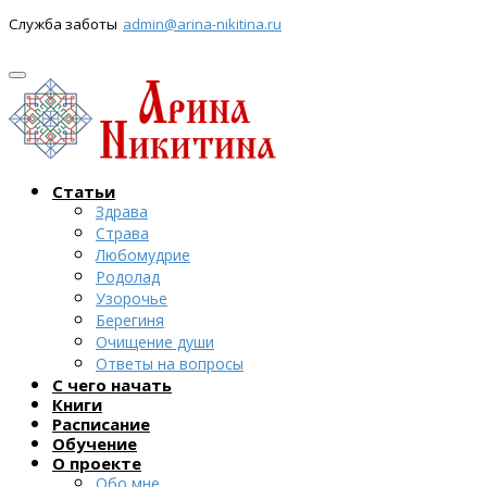
Служба заботы
admin@arina-nikitina.ru
Статьи
Здрава
Страва
Любомудрие
Родолад
Узорочье
Берегиня
Очищение души
Ответы на вопросы
С чего начать
Книги
Расписание
Обучение
О проекте
Обо мне