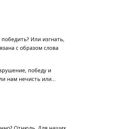
и победить? Или изгнать,
язана с образом слова
зрушение, победу и
 ли нам нечисть или…
ранно? Отнюдь. Для наших