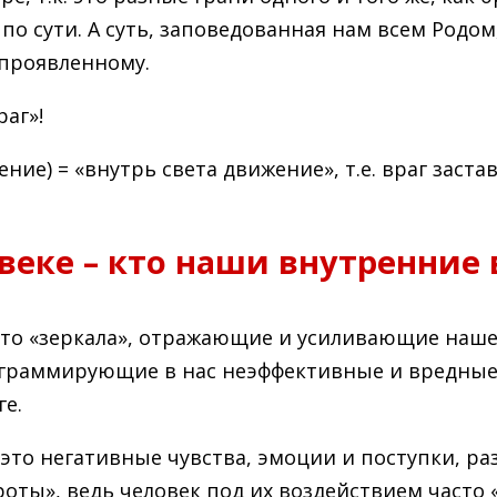
о сути. А суть, заповедованная нам всем Родом,
опроявленному.
раг»!
вижение) = «внутрь света движение», т.е. враг зас
веке – кто наши внутренние 
это «зеркала», отражающие и усиливающие наше
рограммирующие в нас неэффективные и вредные
е.
это негативные чувства, эмоции и поступки, р
роты», ведь человек под их воздействием часто