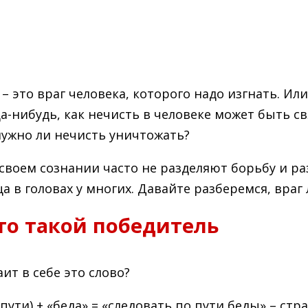
 – это враг человека, которого надо изгнать. Ил
а-нибудь, как нечисть в человеке может быть св
нужно ли нечисть уничтожать?
своем сознании часто не разделяют борьбу и ра
а в головах у многих. Давайте разберемся, враг
то такой победитель
ит в себе это слово?
 пути) + «беда» = «следовать по пути беды» – ст