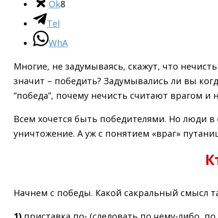
Ok
8
Tel
WhA
Многие, не задумываясь, скажут, что нечисть
значит – победить? Задумывались ли вы когд
“победа”, почему нечисть считают врагом и 
Всем хочется быть победителями. Но люди в 
уничтожение. А уж с понятием «враг» путаниц
К
Начнем с победы. Какой сакральный смысл та
1)
приставка по- (следовать по чему-либо, по