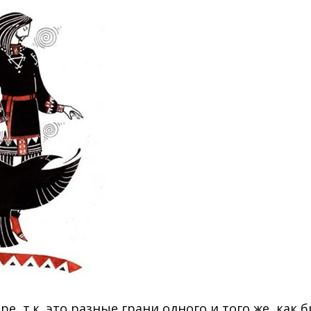
е, т.к. это разные грани одного и того же, как 