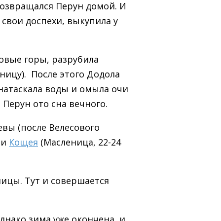
 возвращался Перун домой. И
 свои доспехи, выкупила у
овые горы, разрубила
ницу). После этого Додола
 натаскала воды и омыла очи
 Перун ото сна вечного.
евы (после Велесового
 и
Кощея
(Масленица, 22-24
ицы. Тут и совершается
днако зима уже окончена, и