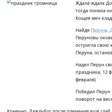
Ждала-ждала До
тогда поняла он
Кощея меч-клад
Найдя
Перуна, 
Перуновы оковы
остригла свою 
Перуна, остано
Надел Перун сво
праздника, 12 ф
февраля).
Победил Перун 
поворот на весн
Конечно, Даждьбог после пленения ещё слаб,