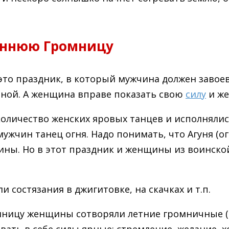
сеннюю Громницу
это праздник, в который мужчина должен завоев
иной. А женщина вправе показать свою
силу
и же
количество женских яровых танцев и исполняли
жчин танец огня. Надо понимать, что Агуня (ого
ны. Но в этот праздник и женщины из воинско
состязания в джигитовке, на скачках и т.п.
ницу женщины сотворяли летние громничные (г
ть в себе силы ярные: стремление, желание, х