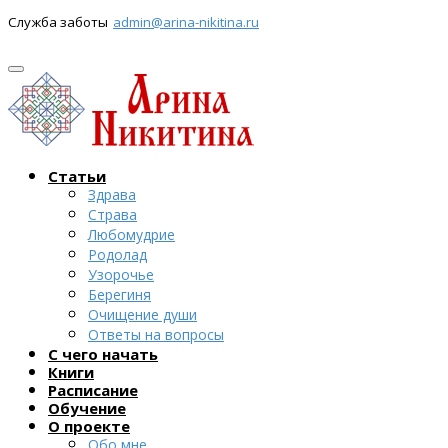
Служба заботы
admin@arina-nikitina.ru
Статьи
Здрава
Страва
Любомудрие
Родолад
Узорочье
Берегиня
Очищение души
Ответы на вопросы
С чего начать
Книги
Расписание
Обучение
О проекте
Обо мне