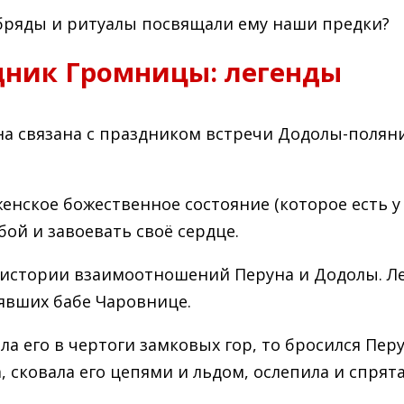
обряды и ритуалы посвящали ему наши предки?
дник Громницы: легенды
на связана с праздником встречи Додолы-поляни
женское божественное состояние (которое есть 
ой и завоевать своё сердце.
 истории взаимоотношений Перуна и Додолы. Ле
оявших бабе Чаровнице.
а его в чертоги замковых гор, то бросился Перу
, сковала его цепями и льдом, ослепила и спрят