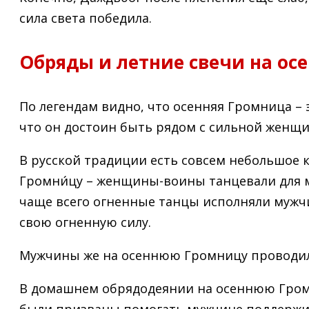
сила света победила.
Обряды и летние свечи на о
По легендам видно, что осенняя Громница – 
что он достоин быть рядом с сильной женщ
В русской традиции есть совсем небольшое 
Громни́цу – женщины-воины танцевали для му
чаще всего огненные танцы исполняли мужчи
свою огненную силу.
Мужчины же на осеннюю Громницу проводили 
В домашнем обрядодеянии на осеннюю Гром
были призваны помогать мужчине поддержива