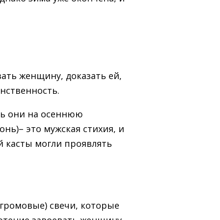
ать женщину, доказать ей,
нственность.
сь они на осеннюю
нь)– это мужская стихия, и
й касты могли проявлять
ромовые) свечи, которые
отение завоевать женщину.