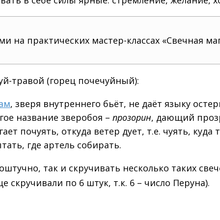
и на практических мастер-классах «Свечная маг
уй-травой (горец почечуйный):
вам
, зверя внутреннего бьёт, не даёт языку остер
гое название зверобоя –
прозорин
, дающий проз
т почуять, откуда ветер дует, т.е. чуять, куда 
тать, где артель собирать.
оштучно, так и скручивать несколько таких све
 скручивали по 6 штук, т.к. 6 – число Перуна).