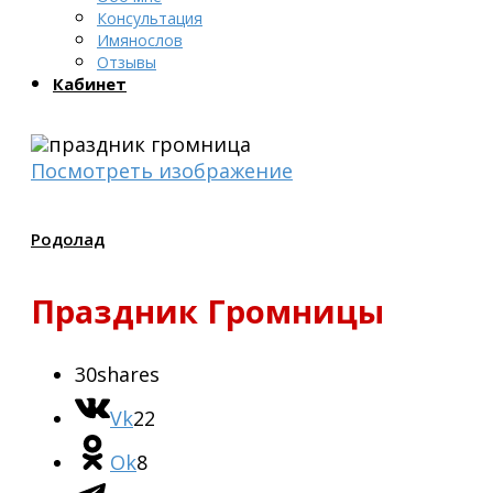
Консультация
Имянослов
Отзывы
Кабинет
Посмотреть изображение
Родолад
Праздник Громницы
30
shares
Vk
22
Ok
8