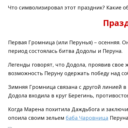
Что символизировал этот праздник? Какие 
Праз
Первая Громница (или Перунья) – осенняя. О
период состоялась битва Додолы и Перуна.
Легенды говорят, что Додола, проявив свое 
возможность Перуну одержать победу над соб
Зимняя Громница связана с другой линией в
Додола входила в круг Берегинь, противост
Когда Марена похитила Даждьбога и заключил
опоила своим зельем
баба Чаровница
Перуна