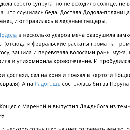
дола своего супруга, но не всходило солнце, не
а, что случилась беда. Достала Додола-поляница
енец и отправилась в ледяные пещеры.
Додола
в несколько ударов меча разрушила замк
 (отсюда и февральские раскаты грома на Гром
косу, зашила и перевязала волосами раны мужа,
вила и утихомирила кровотечение. И пробудился
и доспехи, сел на коня и поехал в чертоги Коще
евраля). А на
Радогощь
состоялась битва Перуна
Кощея с Мареной и выпустил Даждьбога из темн
у.
 и нескоро солнышко начнёт согревать землю, о