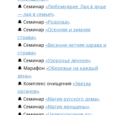
🔔 Семинар
«Любомудрие. Лад в душе
— лад в семье!»
.
🔔 Семинар
«Родолад»
.
🔔 Семинар
«Осенняя и зимняя
страва»
.
🔔 Семинар
«Весенне-летняя здрава и
страва»
.
🔔 Семинар
«Узорочье дённое»
.
🔔 Марафон
«Обережье на каждый
день»
.
🔔 Комплекс очищения
«Звезда
органов»
.
🔔 Семинар
«Магия русского дома»
.
🔔 Семинар
«Магия женщины»
.
🔔 Семинар
«Целеполагание по-