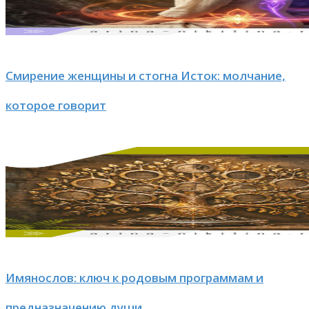
Смирение женщины и стогна Исток: молчание,
которое говорит
Имянослов: ключ к родовым программам и
предназначению души