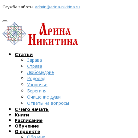
Служба заботы
admin@arina-nikitina.ru
Статьи
Здрава
Страва
Любомудрие
Родолад
Узорочье
Берегиня
Очищение души
Ответы на вопросы
С чего начать
Книги
Расписание
Обучение
О проекте
Обо мне