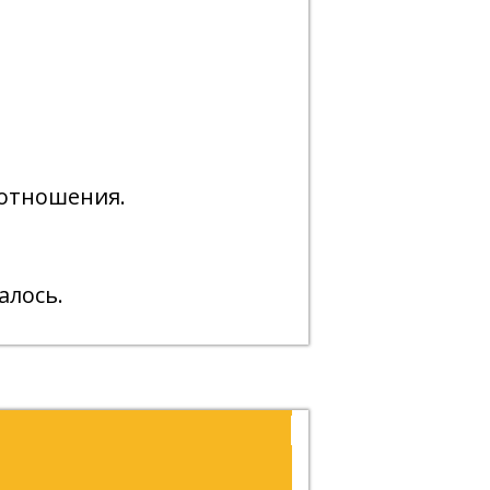
оотношения.
алось.