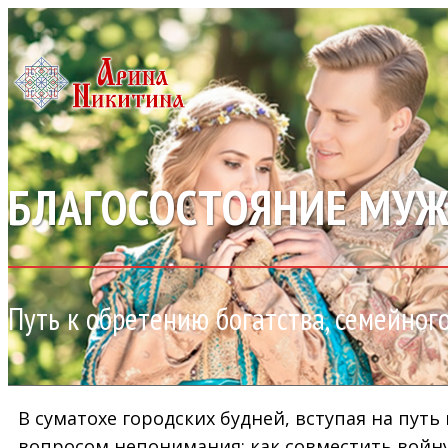
БЛАГОСОСТОЯНИЕ МУ
Путь к обретению богатства, семейног
В суматохе городских будней, вступая на пут
вопросом непонимания: как совместить войну