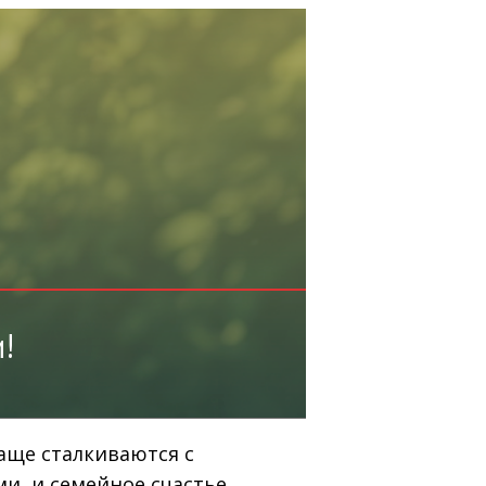
и!
аще сталкиваются с
, и семейное счастье,