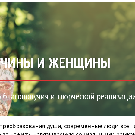
ЖЧИНЫ И ЖЕНЩИНЫ
о благополучия и творческой реализаци
ь преобразования души, современные люди все ч
 за наживу, навязываемую социальными рамками