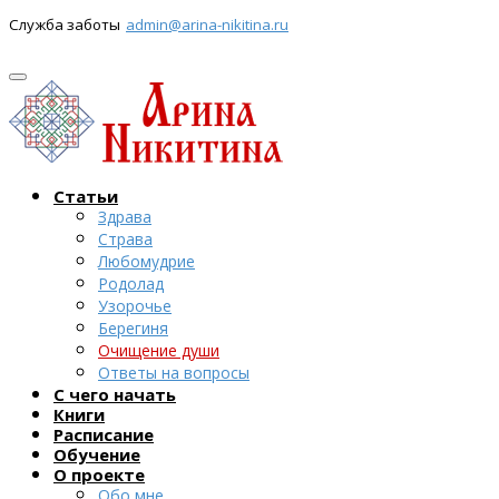
Служба заботы
admin@arina-nikitina.ru
Статьи
Здрава
Страва
Любомудрие
Родолад
Узорочье
Берегиня
Очищение души
Ответы на вопросы
С чего начать
Книги
Расписание
Обучение
О проекте
Обо мне