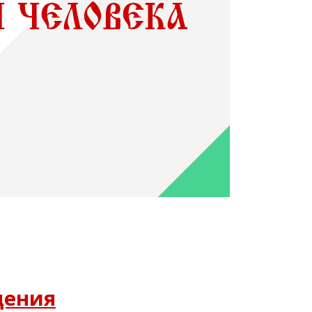
дения