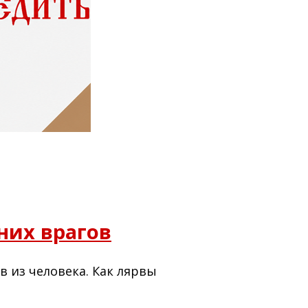
них врагов
в из человека. Как лярвы