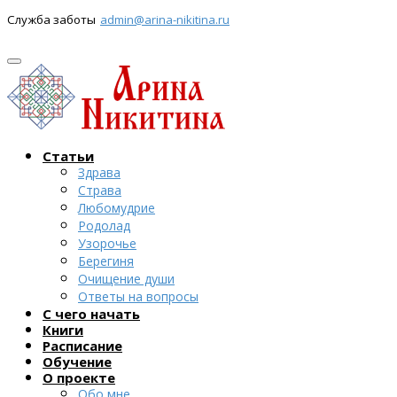
Служба заботы
admin@arina-nikitina.ru
Статьи
Здрава
Страва
Любомудрие
Родолад
Узорочье
Берегиня
Очищение души
Ответы на вопросы
С чего начать
Книги
Расписание
Обучение
О проекте
Обо мне