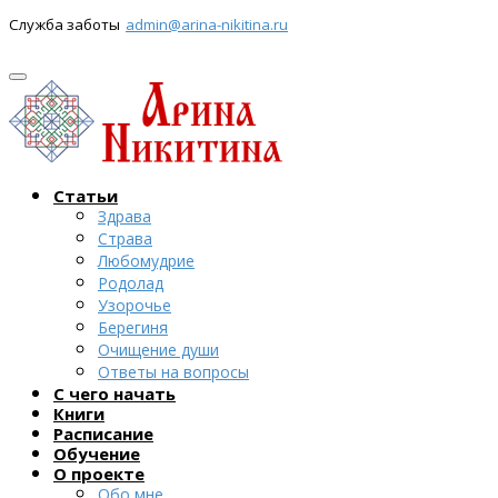
Служба заботы
admin@arina-nikitina.ru
Статьи
Здрава
Страва
Любомудрие
Родолад
Узорочье
Берегиня
Очищение души
Ответы на вопросы
С чего начать
Книги
Расписание
Обучение
О проекте
Обо мне