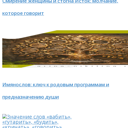
Смирение женщины и стогна Исток: молчание,
которое говорит
Имянослов: ключ к родовым программам и
предназначению души