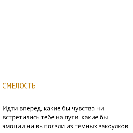
Скоро сказка сказывается, да не скоро дело
делается. Чтобы пройти таинственный путь в
свою Сказку жизни и построить свой Храм
Радости, тебе понадобится:
СМЕЛОСТЬ
Идти вперёд, какие бы чувства ни
встретились тебе на пути, какие бы
эмоции ни выползли из тёмных закоулков