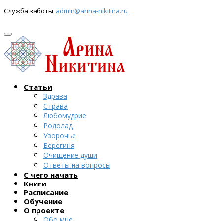
Служба заботы
admin@arina-nikitina.ru
Статьи
Здрава
Страва
Любомудрие
Родолад
Узорочье
Берегиня
Очищение души
Ответы на вопросы
С чего начать
Книги
Расписание
Обучение
О проекте
Обо мне