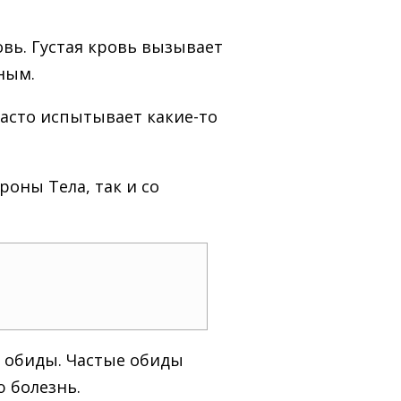
овь. Густая кровь вызывает
вным.
часто испытывает какие-то
оны Тела, так и со
й обиды. Частые обиды
ю болезнь.