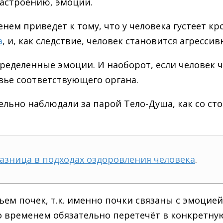
настроению, эмоции.
ем приведет к тому, что у человека густеет кр
а
, и, как следствие, человек становится агресси
пределенные эмоции. И наоборот, если человек 
вье соответствующего органа.
ьно наблюдали за парой Тело-Душа, как со стор
разница в подходах оздоровления человека
.
ем почек, т.к. именно почки связаны с эмоцие
о временем обязательно перетечёт в конкретну