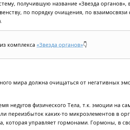
стему, получившую название «Звезда органов», 
енству, по порядку очищения, по взаимосвязи с
.
 из комплекса
«Звезда органов»
👇
авного мира должна очищаться от негативных э
я недугов физического Тела, т.к. эмоции на са
 или переизбыток каких-то микроэлементов в ор
, которая управляет гормонами. Гормоны, в св