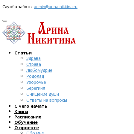
Служба заботы
admin@arina-nikitina.ru
Статьи
Здрава
Страва
Любомудрие
Родолад
Узорочье
Берегиня
Очищение души
Ответы на вопросы
С чего начать
Книги
Расписание
Обучение
О проекте
Обо мне