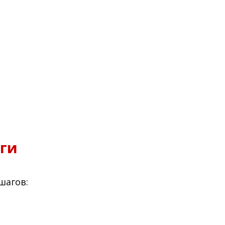
аги
шагов: