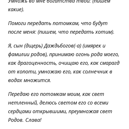
Умножь во мне богатства твои: (пишем
какие).
Помоги передать потомкам, что будут
после меня: (пишем, что передать хотим).
Я, сын (дщерь) Даждьбогов(-а) (имярек и
фамилии родов), принимаю огонь рода моего,
как драгоценность, очищаю его, как смарагд
от копоти, умножаю его, как солнечник в
водах множится.
Передаю его потомкам моим, как свет
нетленный, делюсь светом его со всеми
сердцами открывшими, преумножая свет
Родов. Слава!