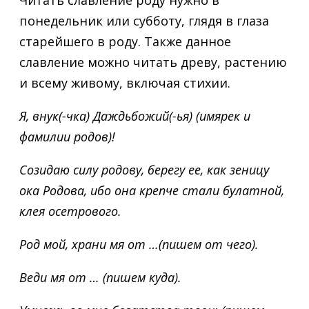
понедельник или субботу, глядя в глаза
старейшего в роду. Также данное
славление можно читать древу, растению
и всему живому, включая стихии.
Я, внук(-чка) Даждьбожий(-ья) (имярек и
фамилии родов)!
Созидаю силу родову, берегу ее, как зеницу
ока Родова, ибо она крепче стали булатной,
клея осетрового.
Род мой, храни мя от …(пишем от чего).
Веди мя от … (пишем куда).