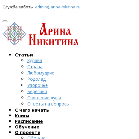
Служба заботы
admin@arina-nikitina.ru
Статьи
Здрава
Страва
Любомудрие
Родолад
Узорочье
Берегиня
Очищение души
Ответы на вопросы
С чего начать
Книги
Расписание
Обучение
О проекте
Обо мне