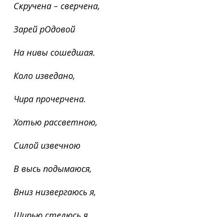
Скручена – сверчена,
Зарей рОдовой
На нивы сошедшая.
Коло изведано,
Чира прочерчена.
Хотью рассветною,
Силой извечною
В высь подымаюся,
Вниз низвергаюсь я,
Ширью стелюсь я,