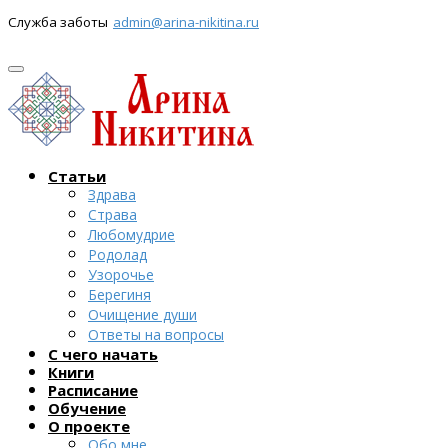
Служба заботы
admin@arina-nikitina.ru
Статьи
Здрава
Страва
Любомудрие
Родолад
Узорочье
Берегиня
Очищение души
Ответы на вопросы
С чего начать
Книги
Расписание
Обучение
О проекте
Обо мне