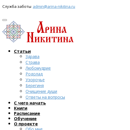
Служба заботы
admin@arina-nikitina.ru
Статьи
Здрава
Страва
Любомудрие
Родолад
Узорочье
Берегиня
Очищение души
Ответы на вопросы
С чего начать
Книги
Расписание
Обучение
О проекте
Обо мне