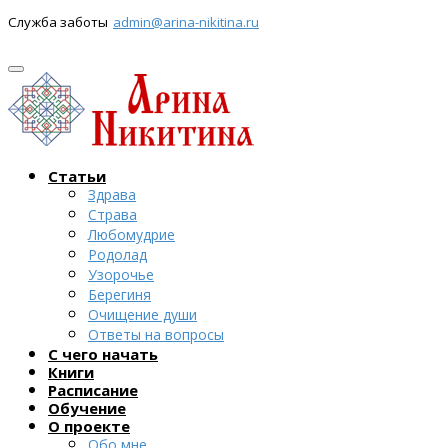
Служба заботы
admin@arina-nikitina.ru
Статьи
Здрава
Страва
Любомудрие
Родолад
Узорочье
Берегиня
Очищение души
Ответы на вопросы
С чего начать
Книги
Расписание
Обучение
О проекте
Обо мне