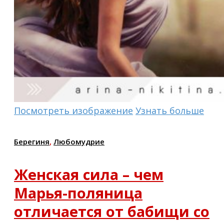
Посмотреть изображение
Узнать больше
Берегиня
,
Любомудрие
Женская сила – чем
Марья-поляница
отличается от бабищи со