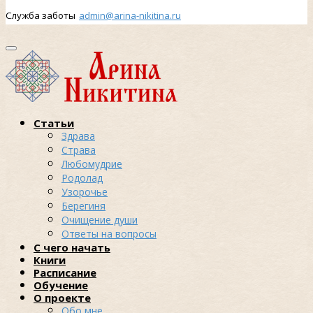
Служба заботы
admin@arina-nikitina.ru
Статьи
Здрава
Страва
Любомудрие
Родолад
Узорочье
Берегиня
Очищение души
Ответы на вопросы
С чего начать
Книги
Расписание
Обучение
О проекте
Обо мне