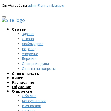
Служба заботы
admin@arina-nikitina.ru
Статьи
Здрава
Страва
Любомудрие
Родолад
Узорочье
Берегиня
Очищение души
Ответы на вопросы
С чего начать
Книги
Расписание
Обучение
О проекте
Обо мне
Консультация
Имянослов
Отзывы