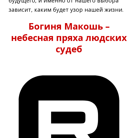
будущего, и именно от нашего выбора
зависит, каким будет узор нашей жизни.
Богиня Макошь –
небесная пряха людских
судеб