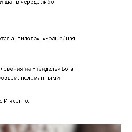
й шаг в череде либо
отая антилопа», «Волшебная
словения на «пендель» Бога
доровьем, поломанными
 И честно.