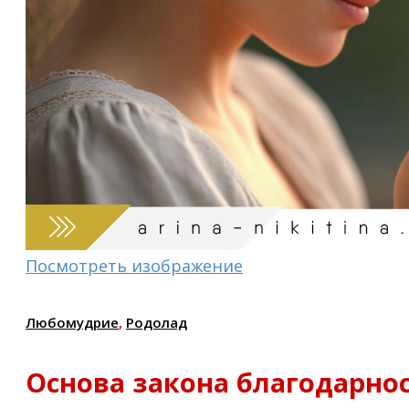
Посмотреть изображение
Любомудрие
,
Родолад
Основа закона благодарно