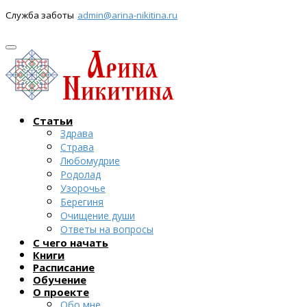
Служба заботы
admin@arina-nikitina.ru
Статьи
Здрава
Страва
Любомудрие
Родолад
Узорочье
Берегиня
Очищение души
Ответы на вопросы
С чего начать
Книги
Расписание
Обучение
О проекте
Обо мне