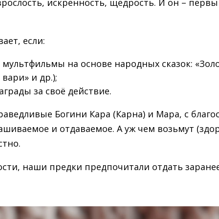
зрослость, искренность, щедрость. И он – первы
ает, если:
 мультфильмы на основе народных сказок: «Зол
вари» и др.);
награды за своё действие.
раведливые Богини Кара (Карна) и Мара, с благо
рашиваемое и отдаваемое. А уж чем возьмут (з
стно.
сти, наши предки предпочитали отдать заранее.