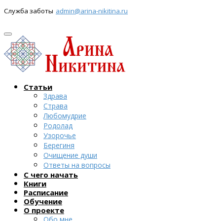
Служба заботы
admin@arina-nikitina.ru
Статьи
Здрава
Страва
Любомудрие
Родолад
Узорочье
Берегиня
Очищение души
Ответы на вопросы
С чего начать
Книги
Расписание
Обучение
О проекте
Обо мне