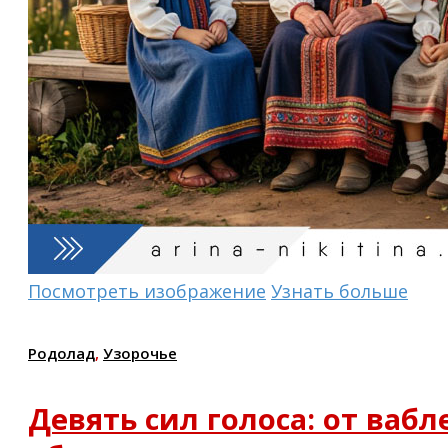
Посмотреть изображение
Узнать больше
Родолад
,
Узорочье
Девять сил голоса: от вабл