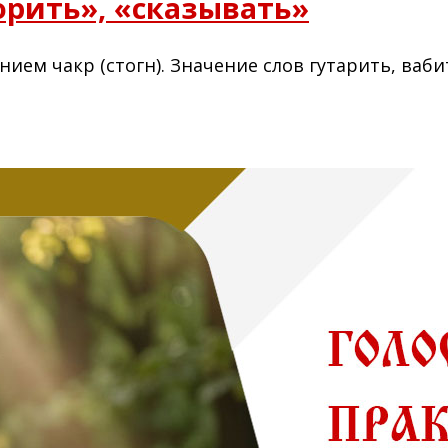
орить», «сказывать»
нием чакр (стогн). Значение слов гутарить, ваби