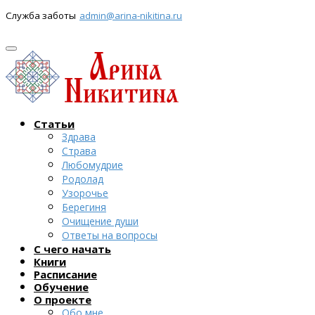
Служба заботы
admin@arina-nikitina.ru
Статьи
Здрава
Страва
Любомудрие
Родолад
Узорочье
Берегиня
Очищение души
Ответы на вопросы
С чего начать
Книги
Расписание
Обучение
О проекте
Обо мне