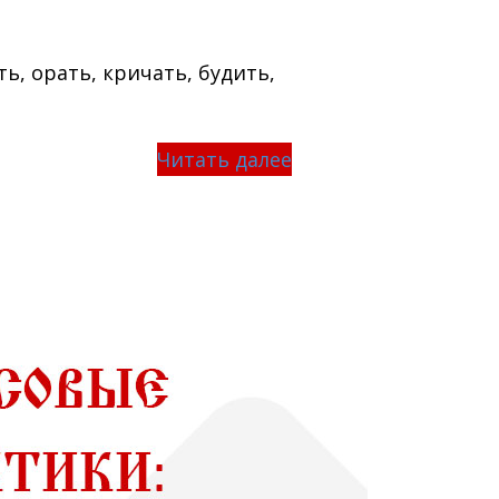
ть, орать, кричать, будить,
Читать далее