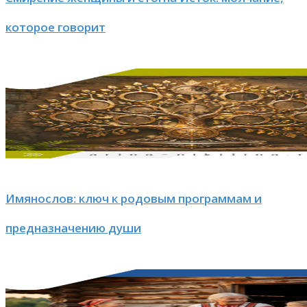
которое говорит
Имянослов: ключ к родовым программам и
предназначению души