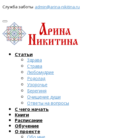
Служба заботы
admin@arina-nikitina.ru
Статьи
Здрава
Страва
Любомудрие
Родолад
Узорочье
Берегиня
Очищение души
Ответы на вопросы
С чего начать
Книги
Расписание
Обучение
О проекте
Обо мне