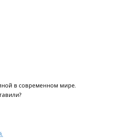
иной в современном мире.
тавили?
.