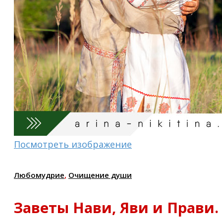
Посмотреть изображение
Любомудрие
,
Очищение души
Заветы Нави, Яви и Прави