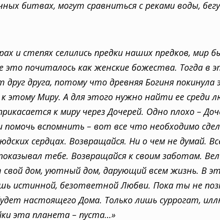
чных битвах, могут сравниться с реками воды, бегу
орах и степях селились предки наших предков, мир 
се это почиталось как женские божества. Тогда в 
т друг друга, потому что древняя Богиня покинула
к этому Миру. А для этого нужно найти ее среди 
рикасается к миру через Дочерей. Одно плохо – До
и помочь вспомнить – вот все что необходимо сде
дских сердцах. Возвращайся. Ни о чем не думай. В
 показывал тебе. Возвращайся к своим заботам. Ве
вой дом, уютный дом, дарующий всем жизнь. В эт
ешь истинной, безответной Любви. Пока ты не по
 будет настоящего Дома. Только лишь суррогат, илл
йки эта планета – пуста…»