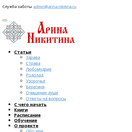
Служба заботы
admin@arina-nikitina.ru
Статьи
Здрава
Страва
Любомудрие
Родолад
Узорочье
Берегиня
Очищение души
Ответы на вопросы
С чего начать
Книги
Расписание
Обучение
О проекте
Обо мне