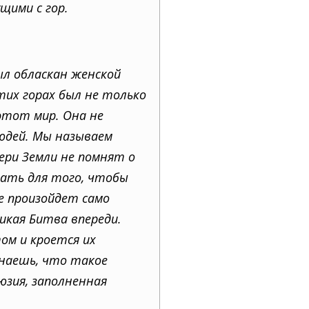
щими с гор.
был обласкан женской
этих горах был не только
 этот мир. Она не
людей. Мы называем
чери Земли не помнят о
лать для того, чтобы
се произойдет само
ликая Битва впереди.
ом и кроется их
знаешь, что такое
юзия, заполненная