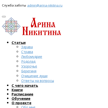
Служба заботы
admin@arina-nikitina.ru
Статьи
Здрава
Страва
Любомудрие
Родолад
Узорочье
Берегиня
Очищение души
Ответы на вопросы
С чего начать
Книги
Расписание
Обучение
О проекте
Обо мне