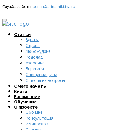
Служба заботы
admin@arina-nikitina.ru
Статьи
Здрава
Страва
Любомудрие
Родолад
Узорочье
Берегиня
Очищение души
Ответы на вопросы
С чего начать
Книги
Расписание
Обучение
О проекте
Обо мне
Консультация
Имянослов
Отзывы