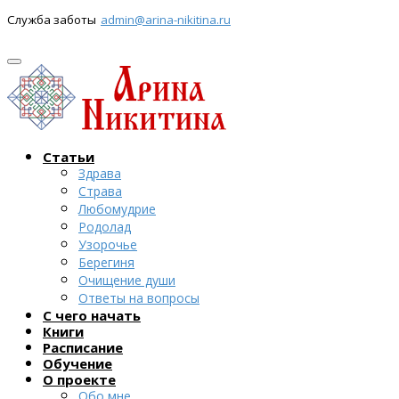
Служба заботы
admin@arina-nikitina.ru
Статьи
Здрава
Страва
Любомудрие
Родолад
Узорочье
Берегиня
Очищение души
Ответы на вопросы
С чего начать
Книги
Расписание
Обучение
О проекте
Обо мне