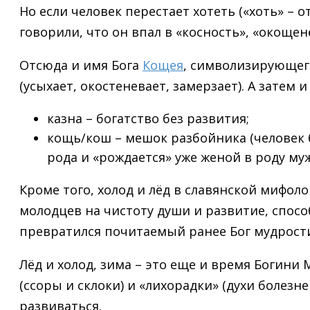
Но если человек перестает хотеть («хоть» – о
говорили, что он впал в «косность», «окощене
Отсюда и имя Бога
Кощея
, символизирующего
(усыхает, окостеневает, замерзает). А затем 
казна – богатство без развития;
кощь/кош – мешок разбойника (человек б
рода и «рождается» уже женой в роду му
Кроме того, холод и лёд в славянской мифо
молодцев на чистоту души и развитие, спосо
превратился почитаемый ранее Бог мудрости 
Лёд и холод, зима – это еще и время Богини
(ссоры и склоки) и «лихорадки» (духи болезне
развиваться.