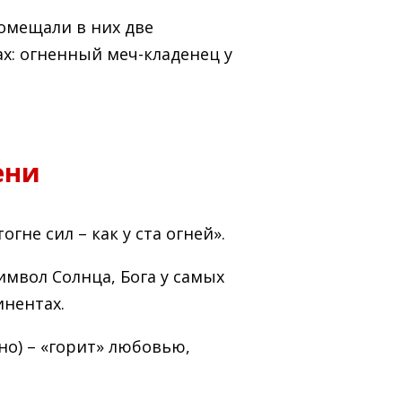
помещали в них две
х: огненный меч-кладенец у
ени
огне сил – как у ста огней».
мвол Солнца, Бога у самых
инентах.
но) – «горит» любовью,