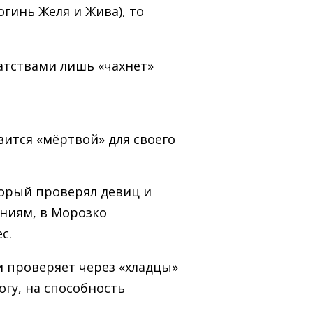
огинь Желя и Жива), то
гатствами лишь «чахнет»
вится «мёртвой» для своего
торый проверял девиц и
аниям, в Морозко
с.
и проверяет через «хладцы»
огу, на способность