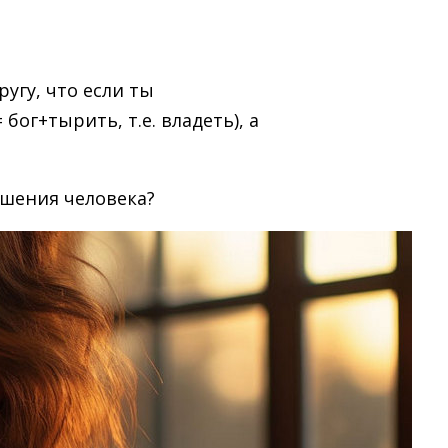
угу, что если ты
ог+тырить, т.е. владеть), а
ошения человека?