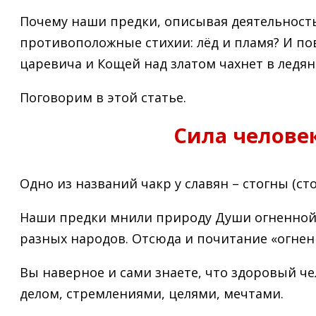
Почему наши предки, описывая деятельность 
противоположные стихии: лёд и пламя? И пов
царевича и Кощей над златом чахнет в ледя
Поговорим в этой статье.
Сила челове
Одно из названий чакр у славян – стогны (стог
Наши предки мнили природу Души огненной. 
разных народов. Отсюда и почитание «огненн
Вы наверное и сами знаете, что здоровый че
делом, стремлениями, целями, мечтами.