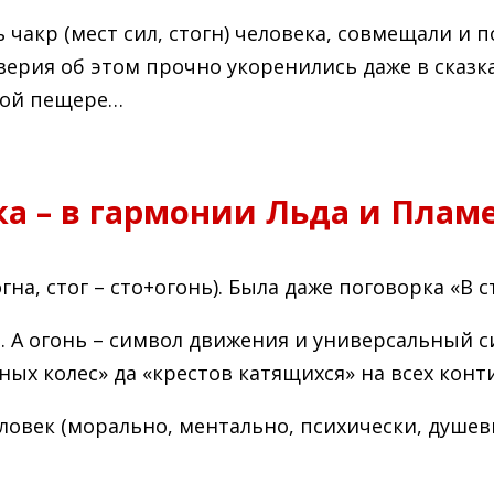
чакр (мест сил, стогн) человека, совмещали и 
ерия об этом прочно укоренились даже в сказка
ной пещере…
ка – в гармонии Льда и Плам
на, стог – сто+огонь). Была даже поговорка «В ст
А огонь – символ движения и универсальный си
ых колес» да «крестов катящихся» на всех конт
ловек (морально, ментально, психически, душев