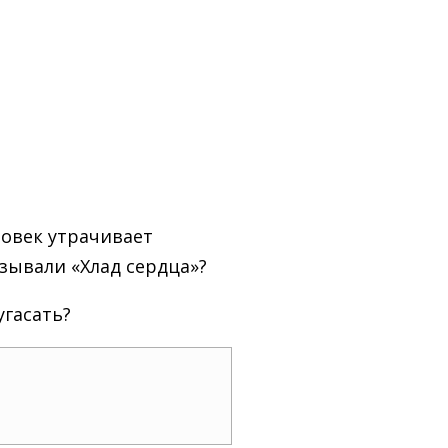
ловек утрачивает
зывали «Хлад сердца»?
угасать?