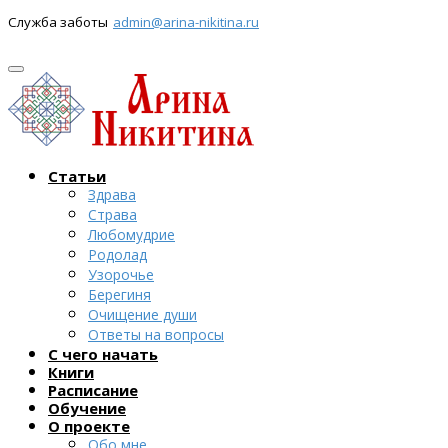
Служба заботы
admin@arina-nikitina.ru
Статьи
Здрава
Страва
Любомудрие
Родолад
Узорочье
Берегиня
Очищение души
Ответы на вопросы
С чего начать
Книги
Расписание
Обучение
О проекте
Обо мне