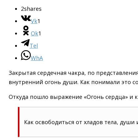
2
shares
Vk
1
Ok
1
Tel
WhA
Закрытая сердечная чакра, по представлени
внутренний огонь души. Как понимали это со
Откуда пошло выражение «Огонь сердца» и ка
Как освободиться от хладов тела, души и