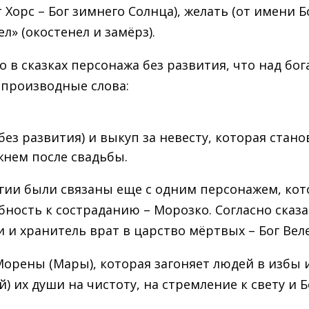
т Хорс – Бог зимнего Солнца), желать (от имени Б
л» (окостенел и замёрз).
 в сказках персонажа без развития, что над бо
и производные слова:
ез развития) и выкуп за невесту, которая стано
жнем после свадьбы.
логии были связаны еще с одним персонажем, ко
бность к состраданию – Морозко. Согласно сказ
и хранитель врат в царство мёртвых – Бог Веле
 Морены (Мары), которая загоняет людей в избы 
й) их души на чистоту, на стремление к свету и Б