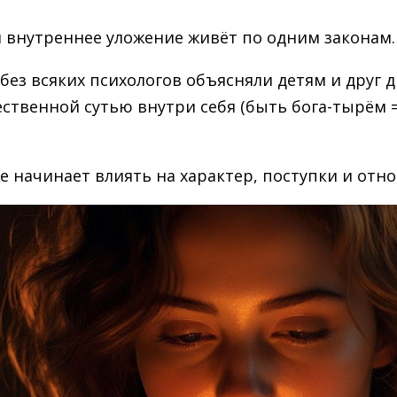
и внутреннее уложение живёт по одним законам.
ез всяких психологов объясняли детям и друг др
твенной сутью внутри себя (быть бога-тырём = б
же начинает влиять на характер, поступки и отн