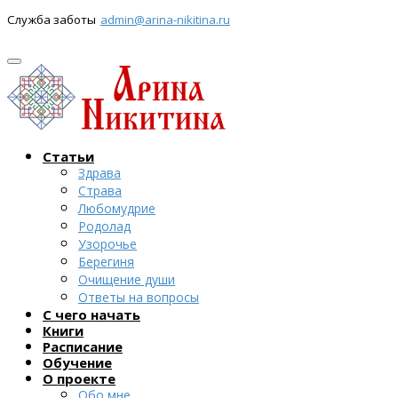
Служба заботы
admin@arina-nikitina.ru
Статьи
Здрава
Страва
Любомудрие
Родолад
Узорочье
Берегиня
Очищение души
Ответы на вопросы
С чего начать
Книги
Расписание
Обучение
О проекте
Обо мне