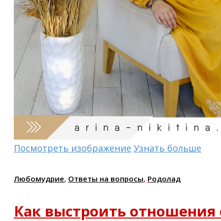
Посмотреть изображение
Узнать больше
Любомудрие
,
Ответы на вопросы
,
Родолад
Как выстроить отношения 