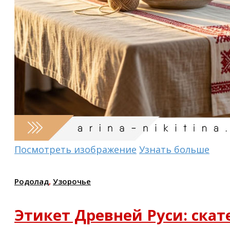
Посмотреть изображение
Узнать больше
Родолад
,
Узорочье
Этикет Древней Руси: ска