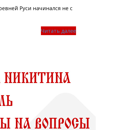
ревней Руси начинался не с
Читать далее