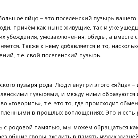
 большое яйцо – это поселенский пузырь вашего 
люди, причём как ныне живущие, так и уже ушед
их убеждения, умозаключения, обиды, а вместе 
няется. Также к нему добавляется и то, наскольк
ий, т.е. свой поселенский пузырь.
ского пузыря рода. Люди внутри этого «яйца» 
еленскими пузырями, и между ними образуются
во «говорить», т.е. это то, где происходит обм
опленными в прошлых воплощениях. Это и есть 
ть с родовой памятью, мы можем обращаться ка
ез общие гворы входить в память чужих жизней