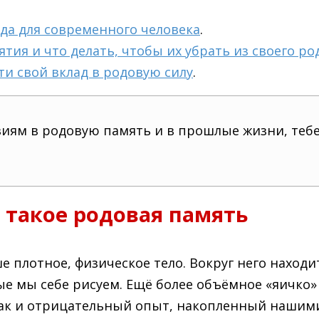
да для современного человека
.
тия и что делать, чтобы их убрать из своего ро
сти свой вклад в родовую силу
.
виям в родовую память и в прошлые жизни, теб
 такое родовая память
ше плотное, физическое тело. Вокруг него находи
рые мы себе рисуем. Ещё более объёмное «яичко»
 так и отрицательный опыт, накопленный наш