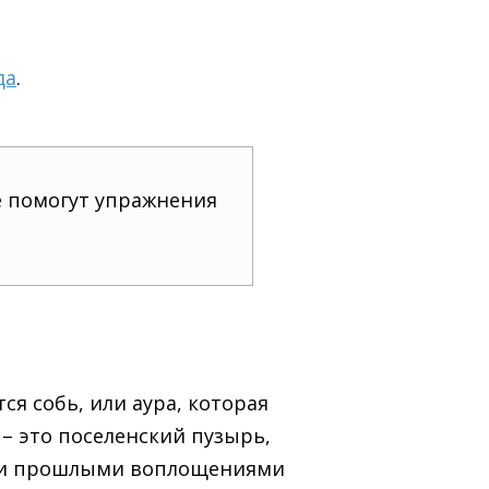
да
.
е помогут упражнения
тся собь, или аура, которая
 – это поселенский пузырь,
ими прошлыми воплощениями