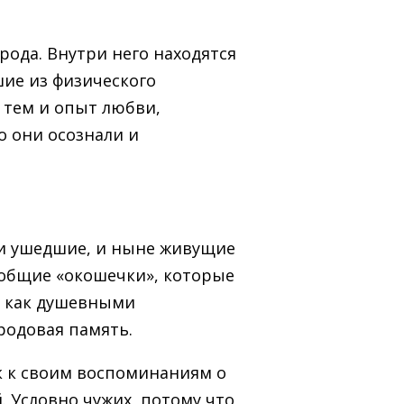
рода. Внутри него находятся
шие из физического
с тем и опыт любви,
о они осознали и
– и ушедшие, и ныне живущие
 общие «окошечки», которые
ен как душевными
родовая память.
к к своим воспоминаниям о
. Условно чужих, потому что