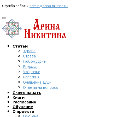
Служба заботы
admin@arina-nikitina.ru
Статьи
Здрава
Страва
Любомудрие
Родолад
Узорочье
Берегиня
Очищение души
Ответы на вопросы
С чего начать
Книги
Расписание
Обучение
О проекте
Обо мне