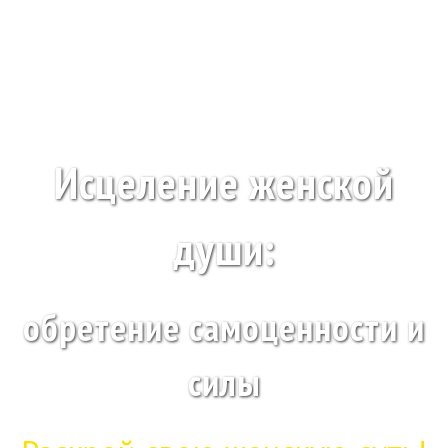
Исцеление женской
души:
обретение самоценности и
силы