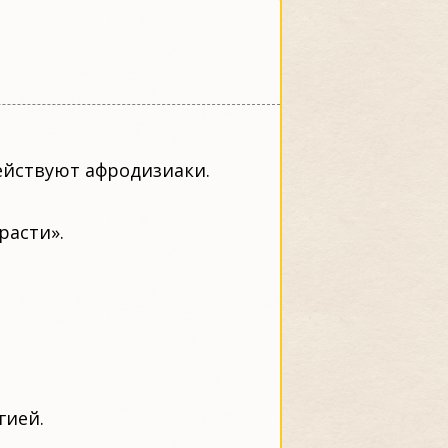
действуют афродизиаки.
расти».
гией.