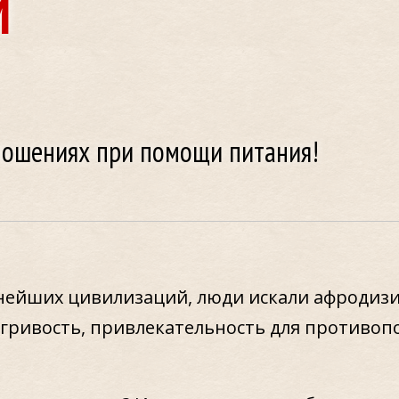
И
тношениях при помощи питания!
внейших цивилизаций, люди искали афродизи
 игривость, привлекательность для противоп