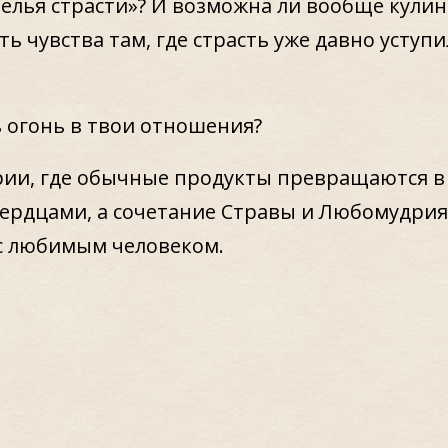
«зелья страсти»? И возможна ли вообще кули
ь чувства там, где страсть уже давно уступи
 огонь в твои отношения?
рии, где обычные продукты превращаются в
ердцами, а сочетание Стравы и Любомудрия
с любимым человеком.
КУЛИНАРИЯ ЛЮБВИ ДЛЯ ТЕХ, КТО: