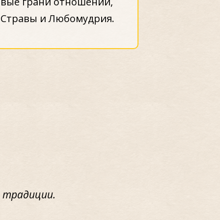
овые грани отношений,
 Стравы и Любомудрия.
й традиции.