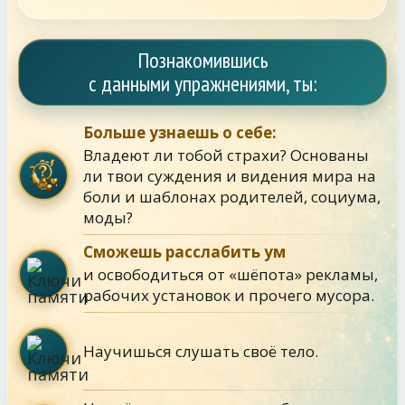
Познакомившись
с данными упражнениями, ты:
Больше узнаешь о себе:
Владеют ли тобой страхи? Основаны
ли твои суждения и видения мира на
боли и шаблонах родителей, социума,
моды?
Сможешь расслабить ум
и освободиться от «шёпота» рекламы,
рабочих установок и прочего мусора.
Научишься слушать своё тело.