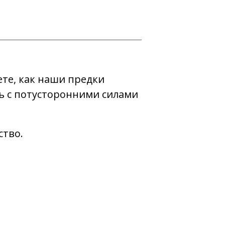
те, как наши предки
сь с потусторонними силами
ство.