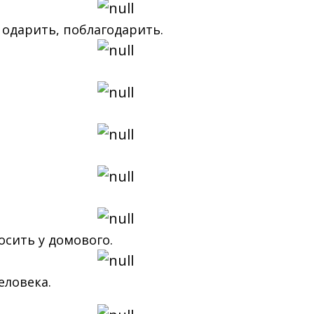
 одарить, поблагодарить.
осить у домового.
еловека.