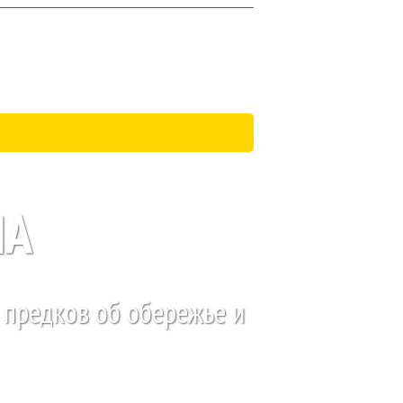
МА
 предков об обережье и