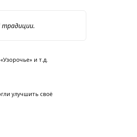
й традиции.
«Узорочье» и т.д.
гли улучшить своё