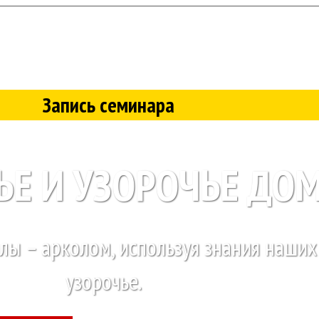
Запись семинара
ЬЕ И УЗОРОЧЬЕ ДО
илы – арколом, используя знания наших
узорочье.